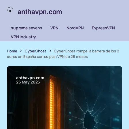
anthavpn.com
supreme sevens
VPN
NordVPN
ExpressVPN
VPN industry
Home
CyberGhost
CyberGhost rompe la barrera de los 2
euros en España con su plan VPN de 26 meses
anthavpn.com
26 May 2026