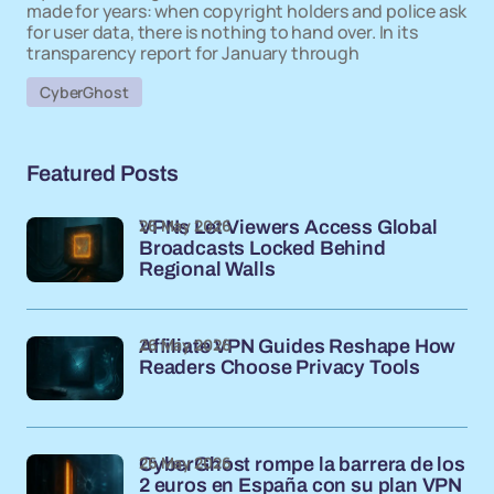
made for years: when copyright holders and police ask
for user data, there is nothing to hand over. In its
transparency report for January through
CyberGhost
Featured Posts
26 May 2026
VPNs Let Viewers Access Global
Broadcasts Locked Behind
Regional Walls
26 May 2026
Affiliate VPN Guides Reshape How
Readers Choose Privacy Tools
26 May 2026
CyberGhost rompe la barrera de los
2 euros en España con su plan VPN