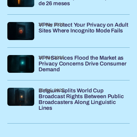
de 26 meses
26 May 2026
VPNs Protect Your Privacy on Adult
Sites Where Incognito Mode Fails
26 May 2026
VPN Services Flood the Market as
Privacy Concerns Drive Consumer
Demand
26 May 2026
Belgium Splits World Cup
Broadcast Rights Between Public
Broadcasters Along Linguistic
Lines